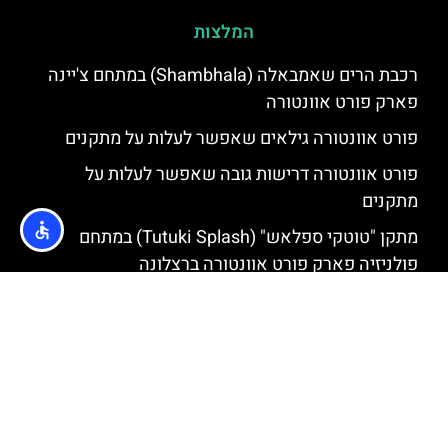
המלצות
רכבת הרים שאמבאלה (Shambhala) במתחם צ'יינה
פארק פורט אוונטורה
פורט אוונטורה גילאים שאפשר לעלות על מתקנים
פורט אוונטורה דרישות גובה שאפשר לעלות על
מתקנים
מתקן "טוטקי ספלאש" (Tutuki Splash) במתחם
פולניזיה פארק פורט אוונטורה ברצלונה
רכבת הרים פיוריוס באקו (Furius Baco) במתחם
מדיטרניה (פורט אוונטורה ברצלונה)
מתחם מקסיקו (Mexico) בפארק פורט אוונטורה
ברצלונה