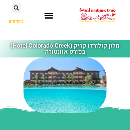
כרטיסים
פרארי לנד
חשוב לדעת
קאריבה אקווטיק
מלונות מומלצים
פורט אוונטורה
מלון קולורדו קריק (Hotel Colorado Creek)
בפורט אוונטורה