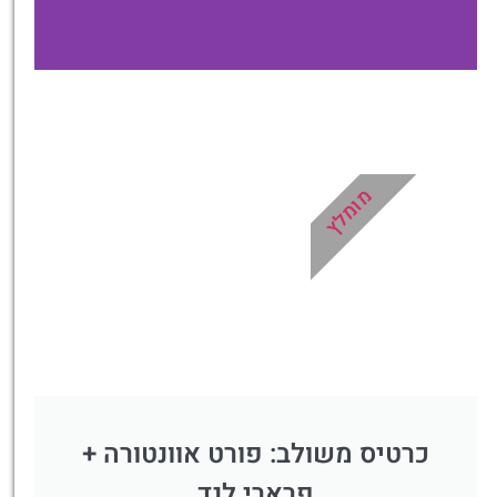
מלונות
מציאת מלון
מומלץ?
מומלץ
לחצו
פה!
כרטיס משולב: פורט אוונטורה +
פרארי לנד