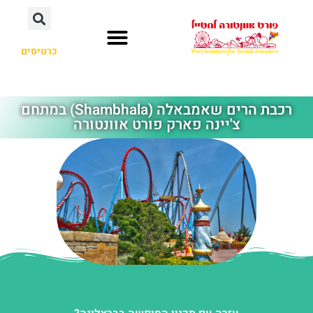
כרטיסים
פרארי לנד
חשוב לדעת
קאריבה אקווטיק
מלונות מומלצים
פורט אוונטורה
רכבת הרים שאמבאלה (Shambhala) במתחם
צ'יינה פארק פורט אוונטורה