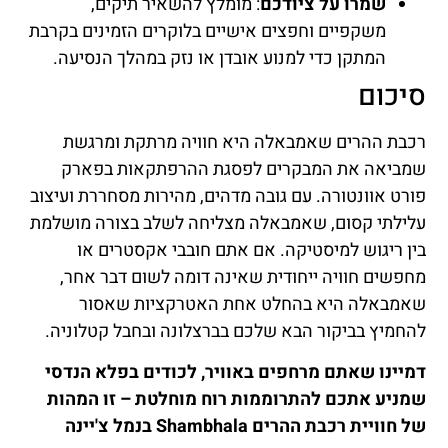
שמרו על ציודכם
: מומלץ להשאיר תיקים,
משקפיים וחפצים אישיים בלוקרים הזמינים בקרבת
המתקן כדי למנוע אובדן או נזק במהלך הנסיעה.
סיכום
רכבת ההרים שאמבאלה היא חוויה מרתקת ומרגשת
שמביאה את המבקרים לפסגת ההרפתקאות בפארק
פורט אוונטורה. עם גובה מדהים, מהירות מסחררת ועיצוב
עלילתי קסום, שאמבאלה מצליחה לשלב בצורה מושלמת
בין ריגוש למיסטיקה. אם אתם חובבי אקסטרים או
מחפשים חוויה ייחודית שאינה דומה לשום דבר אחר,
שאמבאלה היא בהחלט אחת האטרקציות שאסור
להחמיץ בביקור הבא שלכם בברצלונה ובחבל קטלוניה.
דמיינו שאתם מרחפים באוויר, לכודים בפלא הנדסי
שמניע אתכם להתרוממות רוח מוחלטת – זו המהות
של חוויית רכבת ההרים Shambhala בנמל צ'יינה