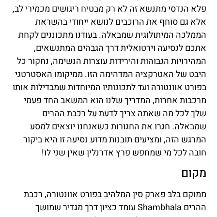
פלא הנדסי מתנשא זה לא רק מבטיח ריגושים מכמירי לב,
אלא גם סוחף את הרוכבים לנושא ייחודי בהשראת
הממלכה המיתולוגית שמבאלה. בעודנו מתכוננים לקחת
אתכם לנסיעה וירטואלית דרך הגבהים המתנשאים,
המהירויות הגבוהות והירידות עוצרות הנשימה, נחקור כל
היבט של האטרקציה המדהימה הזו. ממיקומו האסטרטגי
בפורט אוונטורה ועד לתכונותיו המיוחדות שמבדילות אותו
מרכבות אחרות, המדריך שלנו הוא המשאב החד פעמי
שלך לכל מה שאתה צריך לדעת על רכבת ההרים
שמבאלה. חגרו את החגורות כשאנחנו יוצאים למסע
המרגש הזה, ומציעים תובנות מדוע נסיעה זו היא ביקור
חובה לכל מי שמחפש פרץ אדרנלין שאין שני לו!
מקום
ממוקם בלב פארק סין המלהיב בפורט אוונטורה, רכבת
ההרים Shambhala עומד כציון דרך מגדיר שמושך