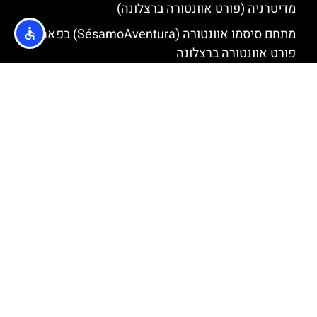
מדיטרניה (פורט אוונטורה ברצלונה)
מתחם סיסמו אוונטורה (SésamoAventura) בפארק
פורט אוונטורה ברצלונה
איפה לישון?
מלונות בפארק פורט אוונטורה
מלון פורט-אוונטורה קריבה (PortAventura Hotel