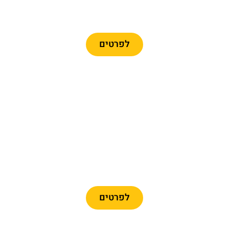
פרארי לנד + הסעה
לפרטים
מומלץ
כרטיסיים לפארק פורט
אוונטורה + פרארי לנד
לפרטים