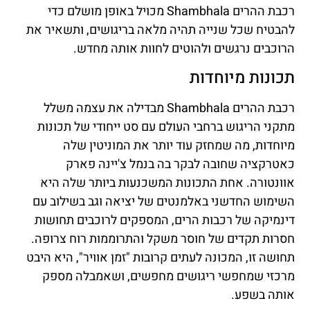
רכבת ההרים Shambhala מכויל באופן מושלם כדי
להבטיח שכל שנייה תהיה מלאה בריגושים, ותשאיר את
הרוכבים נרגשים ולהוטים לחוות אותה מחדש.
תכונות מיוחדות
רכבת ההרים Shambhala מבדילה את עצמה משלל
מתקני הריגוש ברחבי העולם עם סט ייחודי של תכונות
מיוחדות, מה שמחזק עוד יותר את המוניטין שלה
כאטרקציה שחובה לבקר בה בנמל צ'יינה פארק
אוונטורה. אחת התכונות המשכנעות ביותר שלה היא
השימוש החדשני באלמנטים של יציאה וגב בשילוב עם
דינמיקה של רכבות הרים, המספקים לרוכבים תחושות
חסרות תקדים של חוסר משקל והתרוממות רוח צרופה.
תחושה זו, המכונה לעתים קרובות "זמן אוויר", היא היבט
מרכזי שמחפשי ריגושים מחפשים, ושאמבלה מספק
אותה בשפע.