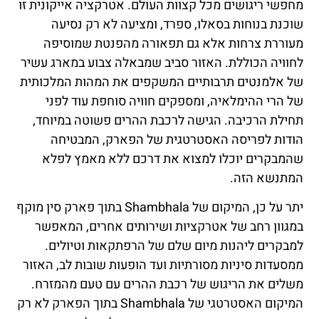
מחפשי ריגושים מכל קצוות העולם. אטרקציה אייקונית זו
שוכנת בנוחות בסאלו, ספרד, ומציעה לא רק נסיעה
מעוררת צרחות אלא גם תפאורה מהפנטת שמוסיפה
לחוויה הכוללת. האזור סביב שמבאלה צבוע במארג עשיר
של אלמנטים תרבותיים המשקפים את המהות המלכותית
של הרי ההימלאיה, ומספקים חוויה סוחפת עוד לפני
תחילת הרכיבה. הגישה לרכבת ההרים פשוטה במיוחד,
הודות לפריסה האסטרטגית של הפארק, המבטיחה
שהמבקרים יוכלו למצוא את דרכם ללא מאמץ לפלא
המתנשא הזה.
יתר על כן, המיקום של Shambhala בתוך פארק סין מוקף
במגוון רחב של אטרקציות ושירותים אחרים, המאפשר
למבקרים ליהנות מיום שלם של הרפתקאות וטיולים.
ממסעדות סיניות מסורתיות ועד הופעות שובות לב, האזור
משלים את הריגוש של רכבת ההרים עם טעם מהמזרח.
המיקום האסטרטגי של Shambhala בתוך הפארק לא רק