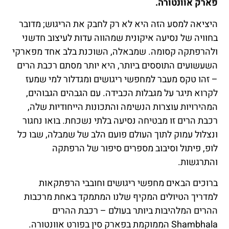
פארק אוונטורה.
היציאה למסע הזה היא לא רק לחבק את הריגוש; מדובר
בחוויה של נסיעה איקונית שמהווה עדות לעיצוב חדשני
ולהרפתקה קסומה. שמבאלה, השוכנת בלב אחד מפארקי
השעשועים התוססים ביותר, היא יותר מסתם רכבת הרים
– זהו טקס מעבר למחפשי ריגושים ומגדלור למי שמעז
לקרוא תיגר על מגבלות הכבידה. עם הגבהים הגבוהים,
המהירויות עוצרות הנשימה והתכונות הייחודיות שלה,
רכבת הרים זו מבטיחה נסיעה בלתי נשכחת. בואו נחגור
ונצלול עמוק לתוך העולם פועם הלב של שמבלה, שבו כל
לופ, פיתול וסיבוב מספרים סיפור של הרפתקה
והתרגשות.
ברוכים הבאים מחפשי ריגושים וחובבי הרפתקאות
למדריך הטיולים המקיף שלנו המתמקד באחת מרכבות
ההרים המלהיבות ביותר בעולם – רכבת ההרים
Shambhala הממוקמת בפארק סין בפורט אוונטורה.