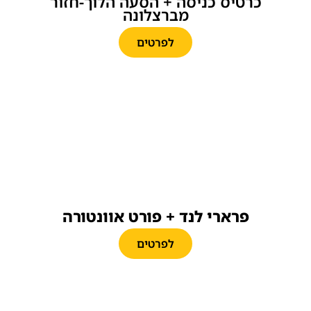
כרטיס כניסה + הסעה הלוך-חזור
מברצלונה
לפרטים
פרארי לנד + פורט אוונטורה
לפרטים