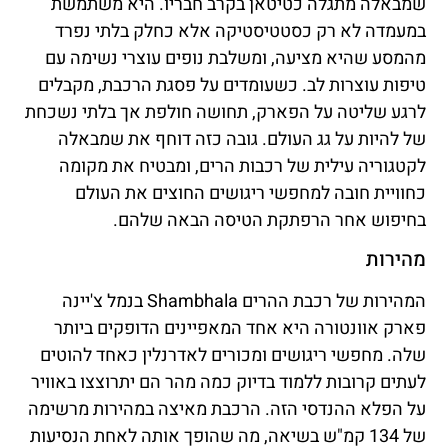
שמבאלה מתגלה כטיטאן בקרב חבריו. היא משתמשת
במעמדה לא רק כסטטיסטיקה אלא כחלק בלתי נפרד
מהמסע שהיא מציעה, ומשלבת נופים עוצרי נשימה עם
טיפות עוצרות לב. כשעומדים על פסגת הרכבת, מקבלים
לרגע שליטה על הפארק, תחושה חולפת אך בלתי נשכחת
של להיות על גג העולם. גובה כזה דוחף את שמבאלה
לקטגוריה עילית של רכבות הרים, ומבטיח את מקומה
כחוויית חובה למחפשי ריגושים החוצים את העולם
בחיפוש אחר הרפתקת הטיסה הבאה שלהם.
מהירות
המהירות של רכבת ההרים Shambhala בנמל צ'יינה
פארק אוונטורה היא אחד המאפיינים הדופקים ביותר
שלה. מחפשי ריגושים ומכורים לאדרנלין כאחד להוטים
לעתים קרובות ללמוד בדיוק כמה מהר הם יתרוצצו באוויר
על הפלא ההנדסי הזה. הרכבת מאיצה במהירות מרשימה
של 134 קמ"ש בשיאה, מה שהופך אותה לאחת הנסיעות