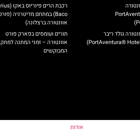
ונטורה
רכבת הרים פיוריוס ב
(PortAven
Baco) במתחם מדיטרניה (פורט
P
אוונטורה ברצלונה)
נטורה גולד ריבר
תורים ועומסים בפארק פורט
אוונטורה – זמני המתנה למתקנ
המבוקשים
אודות