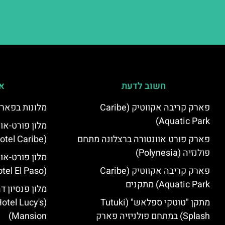
חשוב לדעת
אי
פארק קריבה אקווטיק (Caribe
מלונות בפארק
Aquatic Park)
מלון פורט-או
פארק פורט אוונטורה ברצלונה מתחם
(PortAventura Hotel Caribe)
פולנזיה (Polynesia)
מלון פורט-או
פארק קריבה אקווטיק (Caribe
(PortAventura Hotel El Paso)
Aquatic Park) מתקנים
מלון פנסיון ד
מתקן "טוטקי ספלאש" (Tutuki
otel Lucy's
Splash) במתחם פולניזיה פארק
Mansion‬)