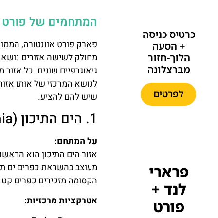
המתחמים של פורט אוונטורה – ה
כרטיס כניסה
פארק פורט אוונטורה, הממוק
+ הסעה
הלוך-חזור
מחולק לשישה אזורים נושאיים
מברצלונה
גיאוגרפיים שונים. כל אזור 
לנושא המרכזי של אותו אזור
לפרטים
שיש להם להציע.
1. הים התיכון (Mediterrània)
על המתחם:
אזור הים התיכון הוא הראשו
מעוצב בהשראת כפרים ים תיכו
פרארי
הקסומה מזכירים כפרים קטנים
לנד +
אטרקציות מרכזיות:
פורט