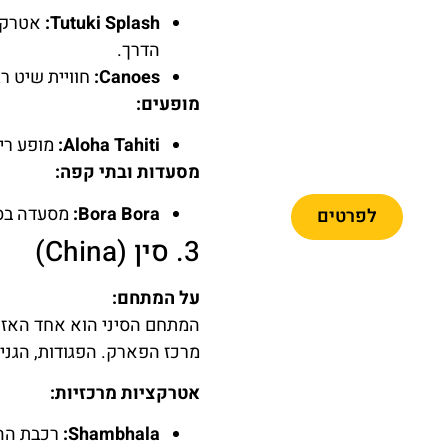
Tutuki Splash:
אטרקצי
הדרך.
Canoes:
חוויית שיט ר
פארק פורט
מופעים:
אוונטורה +
פרארי לנד +
Aloha Tahiti:
מופע ריק
הסעה
מסעדות ובתי קפה:
Bora Bora:
מסעדה בסגנ
לפרטים
3. סין (China)
על המתחם:
מומלץ
המתחם הסיני הוא אחד האזו
מרכז הפארק. הפגודות, הגנים
אטרקציות מרכזיות:
כרטיסיים
לפארק פורט
Shambhala:
רכבת ההר
אוונטורה +