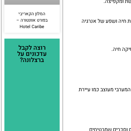
שת ומקפיצה.
המלון הקאריבי
בפורט אוונטורה –
ית חיה ושפע של אנרגיה
Hotel Caribe
רוצה לקבל
יקה חיה.
עדכונים על
ברצלונה?
אתכם לתקופת החלוצים והבקר באמריקה של המאה ה-19. הכפר המערבי מעוצב כמו עיירת
 וסכרים שמבטיחים