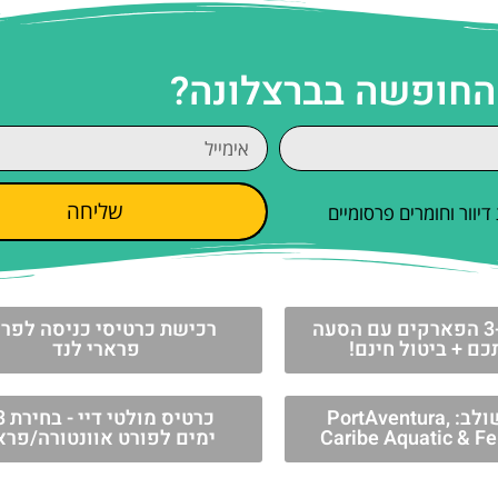
 החופשה בברצלונה?
שליחה
וור וחומרים פרסומיים
כרטיסים ל-3 הפארקים עם הסעה
רכישת כרטיסי כניסה לפר
ם + ביטול חינם!
פרארי לנד
כרטיס משולב: PortAventura,
כרטיס 
Caribe Aquatic & Fe
ימים לפורט אוונטורה/פרא