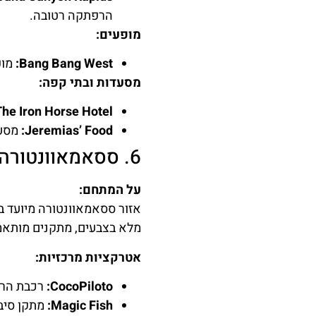
הרפתקה רטובה.
מופעים:
Bang Bang West:
מופ
מסעדות ובתי קפה:
he Iron Horse Hotel:
Jeremias’ Food:
מסעד
6. ססאמאוונטורה (SesameAventura)
על המתחם:
אזור ססאמאוונטורה מיועד ב
מלא בצבעים, מתקנים מותאמ
אטרקציות מרכזיות:
CocoPiloto:
רכבת הרים
Magic Fish:
מתקן סיבוב