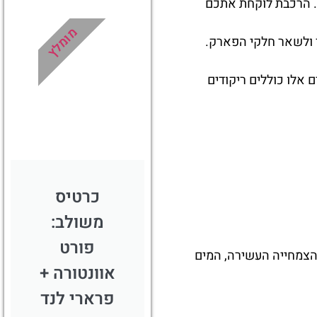
"ש תוך שניות ספורות. הרכבת לוקחת אתכם
מציאת
מלון
מומלץ
 ולשאר חלקי הפארק.
מומלץ?
לחצו
 אלו כוללים ריקודים
פה!
כרטיס
משולב:
פורט
הצמחייה העשירה, המים
אוונטורה +
פרארי לנד