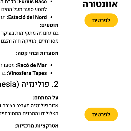
אוונטורה
Furius Baco:
למסע סוער מעל המים ו
Estació del Nord:
תחנ
לפרטים
מופעים:
במתחם זה מתקיימות בעיקר תה
מסורתיים, מוזיקה חיה והצגו
מסעדות ובתי קפה:
PortAventura
Park,
Racó de Mar:
מסעדה ה
Ferrari
Vinosfera Tapes:
בר 
Land &
2. פולינזיה (Polynesia)
Caribe
Aquatic
על המתחם:
Park
אזור פולינזיה מעוצב בצורה
הצלולים והמבנים המסורתיים 
לפרטים
אטרקציות מרכזיות: