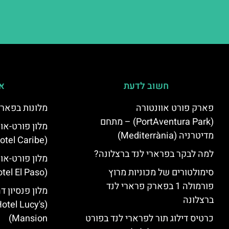
חשוב לדעת
אי
פארק פורט אוונטורה
מלונות בפארק
(PortAventura Park) – מתחם
מלון פורט-או
מדיטרניה (Mediterrània)
(PortAventura Hotel Caribe)
למה לבקר בפרארי לנד ברצלונה?
מלון פורט-או
סימולטורים של מכוניות מרוץ
(PortAventura Hotel El Paso)
פורמולה 1 בפארק פרארי לנד
מלון פנסיון ד
ברצלונה
otel Lucy's
כרטיס דילוג תור לפרארי לנד בפורט
Mansion‬)