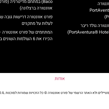
Baco) במתחם מדיטרניה (פורט
ונטורה
אוונטורה ברצלונה)
(PortAven
P
פורט אוונטורה דרישות גובה 
לעלות על מתקנים
נטורה גולד ריבר
המתחמים של פורט אוונטורה –
הכירו את 6 העולמות השונים בפארק
אודות
ים ולא האתר הרשמי של פורט אוונטורה © כל הזכויות שמורות לסוכנות TRAVELERS.CO.IL
מדיניות פרטיות