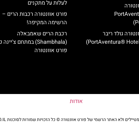
לעלות על מתקנים
ונטורה
(PortAven
פורט אוונטורה רכבות הרים –
P
הרשימה המקיפה!
נטורה גולד ריבר
רכבת הרים שאמבאלה
(Shambhala) במתחם צ'יינ
פורט אוונטורה
אודות
ים ולא האתר הרשמי של פורט אוונטורה © כל הזכויות שמורות לסוכנות TRAVELERS.CO.IL
מדיניות פרטיות