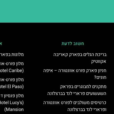
חשוב לדעת
אי
בריכת הגלים בפארק קאריבה
מלונות בפארק
אקווטיק
מלון פורט-או
חניון פארק פורט אוונטורה – איפה
(PortAventura Hotel Caribe)
חונים?
מלון פורט-או
מתקנים למבוגרים בפראק
(PortAventura Hotel El Paso)
השעשועים פרארי לנד בברצלונה
מלון פנסיון ד
כרטיסים משולבים לפורט אוונטורה
otel Lucy's
ופרארי לנד בברצלונה
Mansion‬)