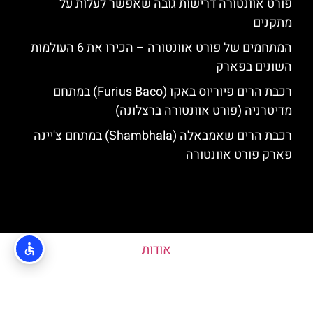
פורט אוונטורה דרישות גובה שאפשר לעלות על
מתקנים
המתחמים של פורט אוונטורה – הכירו את 6 העולמות
השונים בפארק
רכבת הרים פיוריוס באקו (Furius Baco) במתחם
מדיטרניה (פורט אוונטורה ברצלונה)
רכבת הרים שאמבאלה (Shambhala) במתחם צ'יינה
פארק פורט אוונטורה
אודות
האתר הינו אתר המלצות מטיילים ולא האתר הרשמי של פורט אוונטורה © כל
הזכויות שמורות לסוכנות TRAVELERS.CO.IL