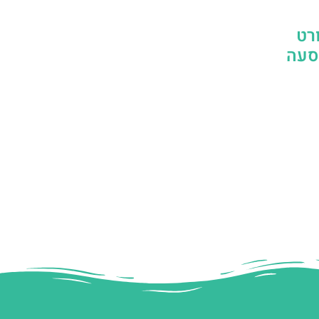
רט
הסעה