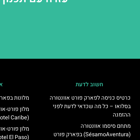
חשוב לדעת
אי
כרטיס כניסה לפארק פורט אוונטורה
מלונות בפארק
בסלואו – כל מה שכדאי לדעת לפני
מלון פורט-או
ההזמנה
(PortAventura Hotel Caribe)
מתחם סיסמו אוונטורה
מלון פורט-או
(SésamoAventura) בפארק פורט
(PortAventura Hotel El Paso)