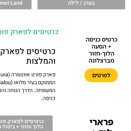
בערב / לילה
rrari Land
כרטיסים לפארק פורט
כרטיס כניסה
+ הסעה
כרטיסים לפארק פ
הלוך-חזור
והמלצות
מברצלונה
לפרטים
המשפחה. הדרך הנוחה והפש
כניסה.
פרארי
כרטיסים לפארק פור
הלוך וחזור + ביטול חינם עד 24 