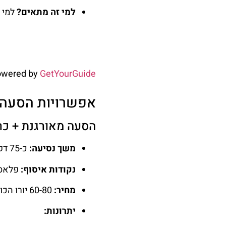
למי זה מתאים?
למי ש
owered by
GetYourGuide
אפשרויות הסעה 
הסעה מאורגנת + כר
משך נסיעה:
כ-75 דקות לכל כיוון.
נקודות איסוף:
פלאסה קטלוניה (lunya
מחיר:
60-80 יורו הכולל כניסה והסעה הלוך ושוב.
יתרונות: