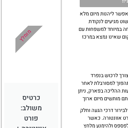
!!
זור מברצלונה מאפשר ליהנות מיום מלא
מלונות
שוט מגיעים לנקודת
מציאת
חה במיוחד למשפחות עם
מלון
מומלץ
מומלץ?
ום שאינו נמצא במרכז
לחצו
פה!
צורך לרכוש בנפרד
תהפוך למסורבלת לאחר
ות ההליכה בפארק, ניתן
כרטיס
אתם מותשים מיום ארוך
משולב:
בירור דרכי הגעה וחלק
פורט
ט אוונטורה. כאשר
 לפספס ולהימנע מלחץ