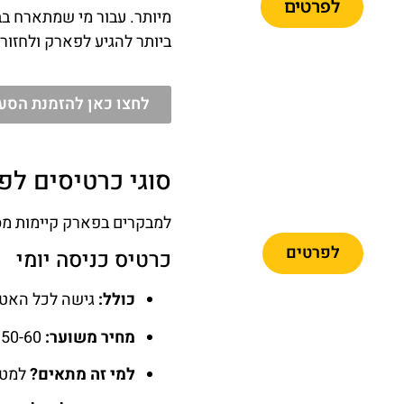
לפרטים
מיותר. עבור מי שמתארח בב
ביותר להגיע לפארק ולחזור 
לחצו כאן להזמנת הסעה
פארק פורט
אוונטורה +
סוגי כרטיסים לפ
פרארי לנד +
הסעה
למבקרים בפארק קיימות מס
לפרטים
כרטיס כניסה יומי
כולל:
גישה לכל האטר
מחיר משוער:
50-60 יורו לאדם.
מומלץ
למי זה מתאים?
למטי