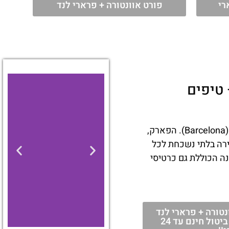
רי
פורט אוונטורה + פרארי לנד
 טיפים
פארק פורט אוונטורה (PortAventura) הוא אחד מיעדי החובה לכל מטייל המגיע לברצלונה (Barcelona). הפארק,
ים ואווירה בלתי נשכחת לכל
ה הכוללת גם כרטיסי
טורה + פרארי לנד
כולל הסעה הלוך וחזור + ביטול חינם עד 24