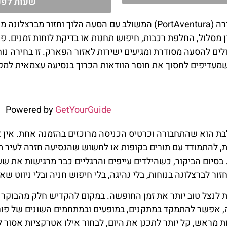
שעות לפני
כרטיס כניסה לפורט אוונטורה (PortAventura) המשולב עם הסעה הלוך וח
מסלול, החלפת רכבות, חיפוש תחנות או בדיקת לוחות זמנים. פ
ים להסעה מסודרת ומגיעים ישירות לאזור הפארק. זו בחירה נו
 שמעדיפים לחסוך את חוסר הוודאות הכרוך בנסיעה עצמאית למק
Powered by
GetYourGuide
בת הוא שהתחבורה וכרטיס הכניסה מרוכזים בהזמנה אחת. אין 
ת, להתמודד עם תורים בקופות או לחשוש שהנסיעה חזרה לעיר 
 בסיום הביקור, כשהילדים עייפים והרגליים כבר מרגישות את שע
ר לברצלונה בנוחות, בלי נהיגה, בלי חיפוש חניה ובלי ניווט ש
ת לנצל טוב יותר את זמן החופשה. במקום להקדיש חלק מהבוקר ל
 אפשר להתמקד במתקנים, במופעים ובמתחמים השונים של פור
ת מראש, קל יותר לתכנן את היום, לבחור אילו אטרקציות אסור