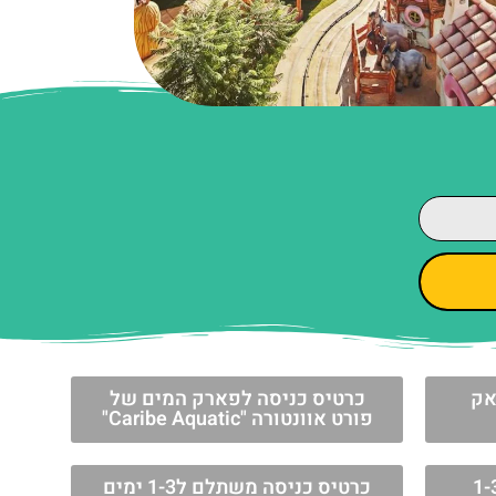
אק
כרטיס כניסה לפארק המים של
פורט אוונטורה "Caribe Aquatic"
מולטי דיי - בחירת 1-3
כרטיס כניסה משתלם ל1-3 ימים