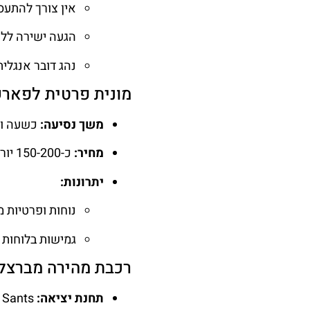
אין צורך להתעס
הגעה ישירה ללא
נהג דובר אנגלי
מונית פרטית לפאר
משך נסיעה:
כשעה וח
מחיר:
כ-150-200 יורו לכיוון.
יתרונות:
נוחות ופרטיות 
גמישות בלוחות ז
רכבת מהירה מברצלו
תחנת יציאה:
Barcelona Sants.