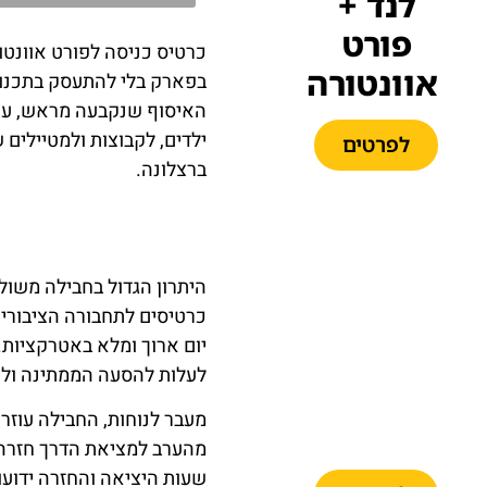
לנד +
פורט
אוונטורה
בפארק בלי להתעסק בתכנון 
האיסוף שנקבעה מראש, עול
ילדים, לקבוצות ולמטיילים
לפרטים
ברצלונה.
PortAventura
היתרון הגדול בחבילה משול
Park,
כרטיסים לתחבורה הציבורי
Ferrari
יום ארוך ומלא באטרקציות.
Land &
לעלות להסעה הממתינה ולחזו
Caribe
Aquatic
מעבר לנוחות, החבילה עוזר
Park
מהערב למציאת הדרך חזרה,
שעות היציאה והחזרה ידועו