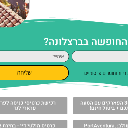
 החופשה בברצלונה?
שליחה
וור וחומרים פרסומיים
כרטיסים ל-3 הפארקים עם הסעה
רכישת כרטיסי כניסה לפר
ם + ביטול חינם!
פרארי לנד
כרטיס משולב: PortAventura,
כרטיס 