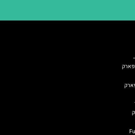
ה פארק
T
ק
אקו (Furius