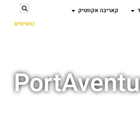
קאריבה אקווטיק
כרטיסים
PortAventu