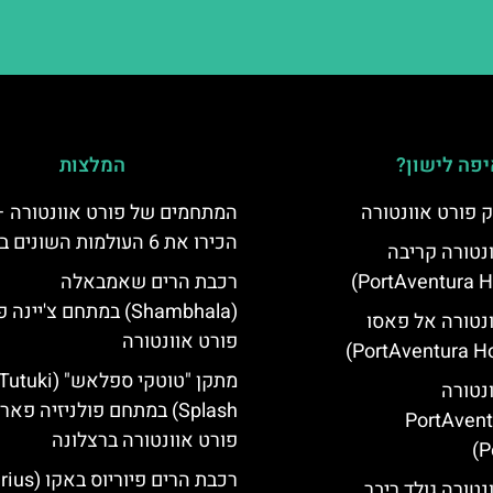
פה לישון?
המלצות
 פורט אוונטורה
המתחמים של פורט אוונטורה –
הכירו את 6 העולמות השונים בפארק
ונטורה קריבה
רכבת הרים שאמבאלה
(Shambhala) במתחם צ'יינ
ונטורה אל פאסו
פורט אוונטורה
מתקן "טוטקי ספלאש" (utuki
ונטורה
Splash) במתחם פולניזיה פאר
(PortAven
פורט אוונטורה ברצלונה
P
רכבת הרים פיוריוס ב
נטורה גולד ריבר