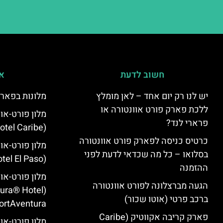
חשוב לדעת
אי
יש לנו רק יום אחד – לאן מומלץ
מלונות בפארק
ללכת פארק פורט אוונטורה או
מלון פורט-או
פרארי לנד?
(PortAventura Hotel Caribe)
כרטיס כניסה לפארק פורט אוונטורה
מלון פורט-או
בסלואו – כל מה שכדאי לדעת לפני
(PortAventura Hotel El Paso)
ההזמנה
מלון פורט-או
הגעה מברצלונה לפורט אוונטורה
tura® Hotel
ברכב פרטי (אוטו שכור)
ortAventura)
פארק קריבה אקווטיק (Caribe
מלון פורט-אוו