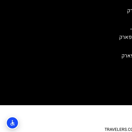
) בפארק
ה פארק