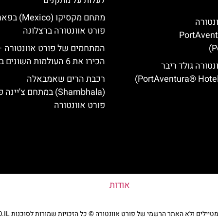
לעלות על מתקנים
מתחם מקסיקו (Mexico
ונטורה
פורט אוונטורה ברצלונה
(PortAven
P
המתחמים של פורט אוונטורה –
הכירו את 6 העולמות השונים בפארק
נטורה גולד ריבר
רכבת הרים שאמבאלה
(Shambhala) במתחם צ'יינ
פורט אוונטורה
אודות
ים ולא האתר הרשמי של פורט אוונטורה © כל הזכויות שמורות לסוכנות TRAVELERS.CO.IL