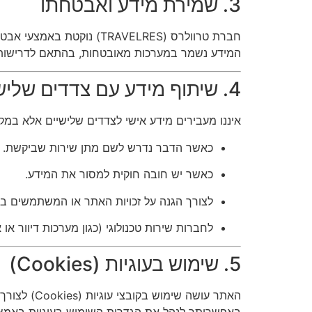
3. שמירת מידע ואבטחתו
חברת טרוולרס (TRAVELRES) נוקטת באמצעי אבטחה מקובלים ומתקדמים כדי להגן על המידע האישי מפני גישה לא מורשית, שימוש לרעה או חשיפה לא רצויה.
המידע נשמר במערכות מאובטחות, בהתאם לדרישות החוק ולעקרונות ת
4. שיתוף מידע עם צדדים שלישיים
איננו מעבירים מידע אישי לצדדים שלישיים אלא במק
כאשר הדבר נדרש לשם מתן שירות שביקשת.
כאשר יש חובה חוקית למסור את המידע.
לצורך הגנה על זכויות האתר או המשתמשים בו
לחברות שירות טכנולוגי (כגון מערכות דיוור א
5. שימוש בעוגיות (Cookies)
האתר עושה שימוש בקובצי עוגיות (Cookies) לצורך שיפור חוויית המשתמש, התאמת תכנים אישית, ניתוח סטטיסטי והצגת פרסומות מותאמות.