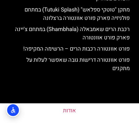
מתקן "טוטקי ספלאש" (Tutuki Splash) במתחם
פולניזיה פארק פורט אוונטורה ברצלונה
רכבת הרים שאמבאלה (Shambhala) במתחם צ'יינה
פארק פורט אוונטורה
פורט אוונטורה רכבות הרים – הרשימה המקיפה!
פורט אוונטורה דרישות גובה שאפשר לעלות על
מתקנים
אודות
האתר הינו אתר המלצות מטיילים ולא האתר הרשמי של פורט אוונטורה © כל
הזכויות שמורות לסוכנות TRAVELERS.CO.IL