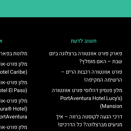
חשוב לדעת
אי
פארק פורט אוונטורה ברצלונה ביום
מלונות בפארק
שבת – האם מומלץ?
מלון פורט-או
פורט אוונטורה רכבות הרים –
(PortAventura Hotel Caribe)
הרשימה המקיפה!
מלון פורט-או
מלון פנסיון דהלוסי פורט אוונטורה
(PortAventura Hotel El Paso)
(PortAventura Hotel Lucy's
מלון פורט-או
Mansion‬)
tura® Hotel
דרכי הגעה לקוסטה ברווה – איך
ortAventura)
מגיעים מברצלונה? כל הדרכים!
מלון פורט-אוו