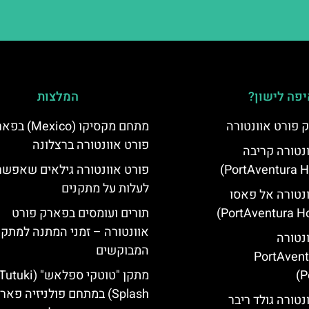
פה לישון?
המלצות
 פורט אוונטורה
מתחם מקסיקו (Mexico
פורט אוונטורה ברצלונה
ונטורה קריבה
פורט אוונטורה גילאים שאפשר
לעלות על מתקנים
ונטורה אל פאסו
תורים ועומסים בפארק פורט
אוונטורה – זמני המתנה למתקנ
ונטורה
המבוקשים
(PortAven
P
מתקן "טוטקי ספלאש" (utuki
Splash) במתחם פולניזיה פאר
נטורה גולד ריבר