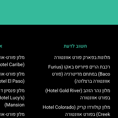
חשוב לדעת
אי
מלונות בפארק פורט אוונטורה
מלון פורט-או
(PortAventura Hotel Caribe)
רכבת הרים פיוריוס באקו (Furius
Baco) במתחם מדיטרניה (פורט
מלון פורט-או
אוונטורה ברצלונה)
(PortAventura Hotel El Paso)
מלון נהר הזהב (Hotel Gold River)
מלון פנסיון ד
בפורט אוונטורה
otel Lucy's
Mansion‬)
מלון קולורדו קריק (Hotel Colorado
Creek) בפורט אוונטורה
מלון פורט-או