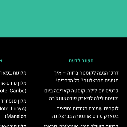
חשוב לדעת
אי
דרכי הגעה לקוסטה ברווה – איך
מלונות בפארק
מגיעים מברצלונה? כל הדרכים!
מלון פורט-או
כרטיס יום-לילה: קוסטה קאריבה ביום
(PortAventura Hotel Caribe)
וכניסת לילה לפארק פורטאוונצ'רה
מלון פנסיון ד
לוקחים שמירת מזוודות וחפצים
otel Lucy's
בפארק פורט אוונטורה בברצלונה
Mansion‬)
כרטיס משולב פורט אוונצ'ורה, פרארי
מלון פורט-או