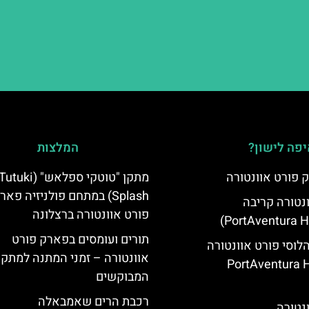
פה לישון?
המלצות
 פורט אוונטורה
מתקן "טוטקי ספלאש" (utuki
Splash) במתחם פולניזיה פאר
ונטורה קריבה
פורט אוונטורה ברצלונה
תורים ועומסים בפארק פורט
הלוסי פורט אוונטורה
אוונטורה – זמני המתנה למתקנ
(PortAventura H
המבוקשים
רכבת הרים שאמבאלה
ונטורה