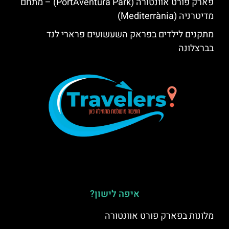
פארק פורט אוונטורה (PortAventura Park) – מתחם
מדיטרניה (Mediterrània)
מתקנים לילדים בפראק השעשועים פרארי לנד
בברצלונה
איפה לישון?
מלונות בפארק פורט אוונטורה