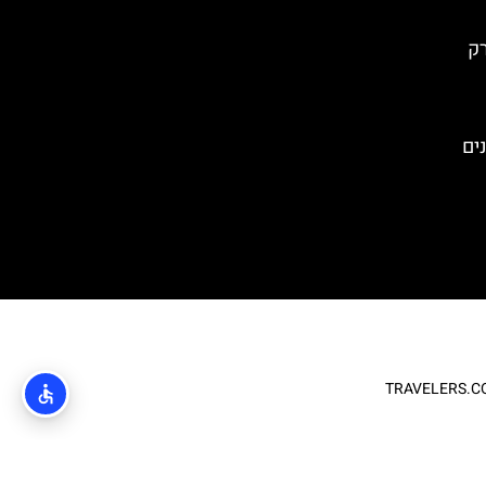
) בפארק
ים