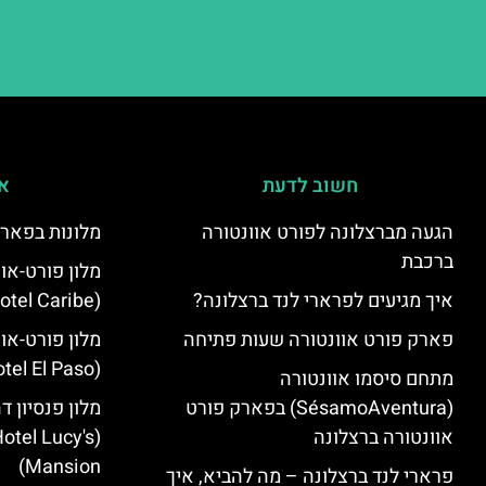
חשוב לדעת
אי
הגעה מברצלונה לפורט אוונטורה
מלונות בפארק
ברכבת
מלון פורט-או
איך מגיעים לפרארי לנד ברצלונה?
(PortAventura Hotel Caribe)
פארק פורט אוונטורה שעות פתיחה
מלון פורט-או
(PortAventura Hotel El Paso)
מתחם סיסמו אוונטורה
(SésamoAventura) בפארק פורט
מלון פנסיון ד
אוונטורה ברצלונה
otel Lucy's
Mansion‬)
פרארי לנד ברצלונה – מה להביא, איך