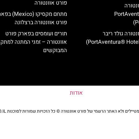
פורט אוונטורה
ונטורה
(PortAven
מתחם מקסיקו (Mexico
P
פורט אוונטורה ברצלונה
נטורה גולד ריבר
תורים ועומסים בפארק פורט
אוונטורה – זמני המתנה למתקנ
המבוקשים
אודות
ים ולא האתר הרשמי של פורט אוונטורה © כל הזכויות שמורות לסוכנות TRAVELERS.CO.IL
מדיניות פרטיות