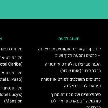
חשוב לדעת
אי
יום כיף בקאריבה אקווטיק מברצלונה
מלונות בפארק
– כרטיס והסעה הלוך ושוב
מלון פורט-או
הגעה מברצלונה לפורט אוונטורה
(PortAventura Hotel Caribe)
ברכב פרטי (אוטו שכור)
מלון פורט-או
כרטיסים משולבים לפורט אוונטורה
(PortAventura Hotel El Paso)
ופרארי לנד בברצלונה
מלון פנסיון ד
סימולטורים של מכוניות מרוץ
otel Lucy's
פורמולה 1 בפארק פרארי לנד
Mansion‬)
ברצלונה