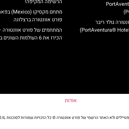
הרשימה המקיפה!
(PortAven
P
מתחם מקסיקו (Mexico
פורט אוונטורה ברצלונה
נטורה גולד ריבר
המתחמים של פורט אוונטורה –
הכירו את 6 העולמות השונים בפארק
אודות
ים ולא האתר הרשמי של פורט אוונטורה © כל הזכויות שמורות לסוכנות TRAVELERS.CO.IL