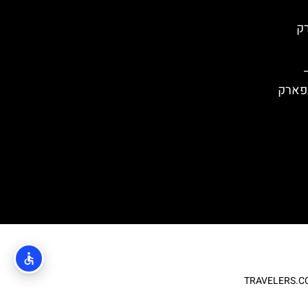
) בפארק