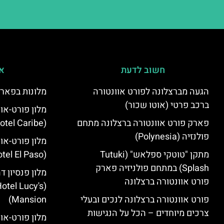
חשוב לדעת
אי
הגעה מברצלונה לפורט אוונטורה
מלונות בפארק
ברכב פרטי (אוטו שכור)
מלון פורט-או
פארק פורט אוונטורה ברצלונה מתחם
(PortAventura Hotel Caribe)
פולנזיה (Polynesia)
מלון פורט-או
מתקן "טוטקי ספלאש" (Tutuki
(PortAventura Hotel El Paso)
Splash) במתחם פולניזיה פארק
מלון פנסיון ד
פורט אוונטורה ברצלונה
otel Lucy's
פורט אוונטורה ברצלונה לנכים ובעלי
Mansion‬)
צרכים מיוחדים – הכל על הנגישות
מלון פורט-או