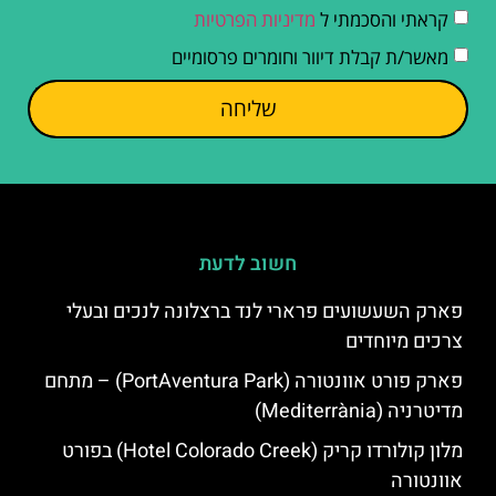
קראתי והסכמתי ל
מדיניות הפרטיות
מאשר/ת קבלת דיוור וחומרים פרסומיים
שליחה
חשוב לדעת
פארק השעשועים פרארי לנד ברצלונה לנכים ובעלי
צרכים מיוחדים
פארק פורט אוונטורה (PortAventura Park) – מתחם
מדיטרניה (Mediterrània)
מלון קולורדו קריק (Hotel Colorado Creek) בפורט
אוונטורה