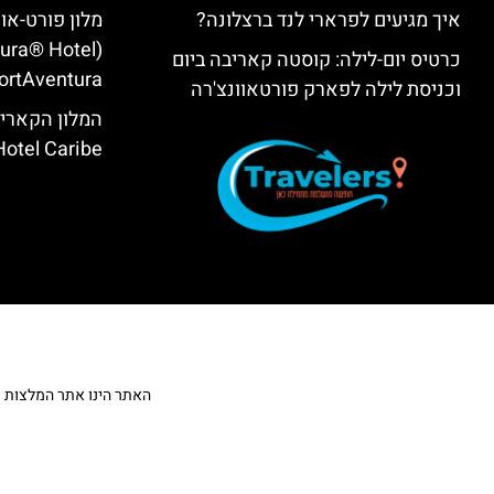
איך מגיעים לפרארי לנד ברצלונה?
מלון פורט-או
tura® Hotel
כרטיס יום-לילה: קוסטה קאריבה ביום
ortAventura)
וכניסת לילה לפארק פורטאוונצ'רה
המלון הקאריב
Hotel Caribe
האתר הינו אתר המלצות מטייל