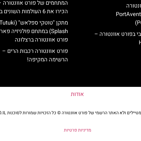
המתחמים של פורט אוונטורה –
ונטורה
הכירו את 6 העולמות השונים בפארק
(PortAven
P
מתקן "טוטקי ספלאש" (utuki
Splash) במתחם פולניזיה פאר
י בפורט אוונטורה –
פורט אוונטורה ברצלונה
פורט אוונטורה רכבות הרים –
הרשימה המקיפה!
אודות
ים ולא האתר הרשמי של פורט אוונטורה © כל הזכויות שמורות לסוכנות TRAVELERS.CO.IL
מדיניות פרטיות