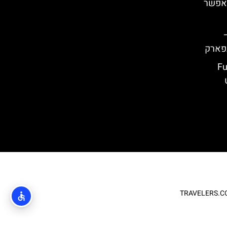
שאפשר
אקו (Furius