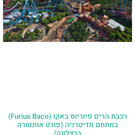
רכבת הרים פיוריוס באקו (Furius Baco)
במתחם מדיטרניה (פורט אוונטורה
ברצלונה)