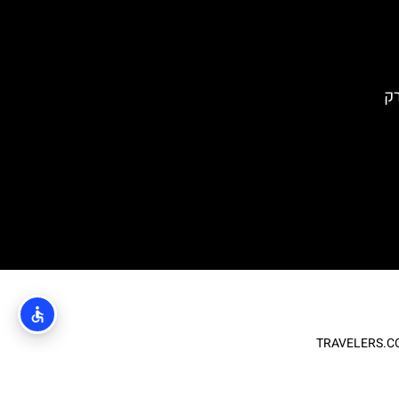
) בפארק