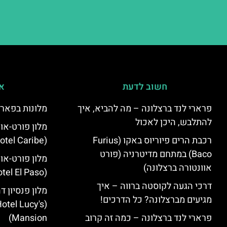
חשוב לדעת
אי
פרארי לנד ברצלונה – מה להביא, איך
מלונות בפארק
להתלבש, היכן לאכול
מלון פורט-או
רכבת הרים פיוריוס באקו (Furius
(PortAventura Hotel Caribe)
Baco) במתחם מדיטרניה (פורט
מלון פורט-או
אוונטורה ברצלונה)
(PortAventura Hotel El Paso)
דרכי הגעה לקוסטה ברווה – איך
מלון פנסיון ד
מגיעים מברצלונה? כל הדרכים!
otel Lucy's
פרארי לנד ברצלונה – כמה זה קרוב
Mansion‬)