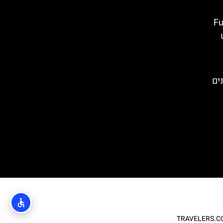
אקו (Furius
ים