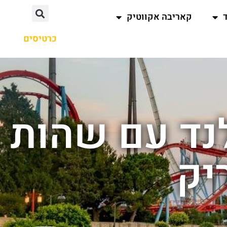
קאריבה אקווטיק
כרטיסים
נד עם שהות
יק