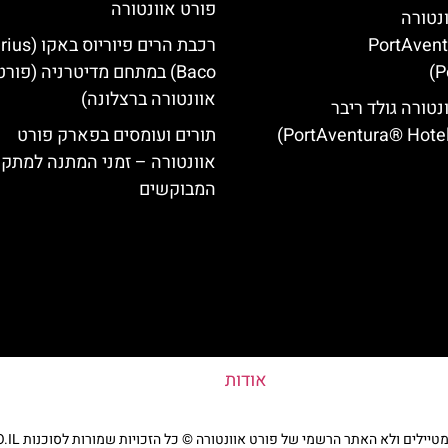
פורט אוונטורה
ונטורה
(PortAven
רכבת הרים פיוריוס ב
P
Baco) במתחם מדיטרניה (פורט
אוונטורה ברצלונה)
נטורה גולד ריבר
תורים ועומסים בפארק פורט
אוונטורה – זמני המתנה למתקנ
המבוקשים
אודות
ים ולא האתר הרשמי של פורט אוונטורה © כל הזכויות שמורות לסוכנות TRAVELERS.CO.IL