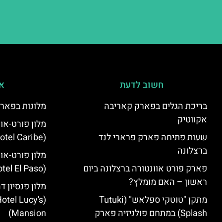
חשוב לדעת
אי
בריכת הגלים בפארק קאריבה
מלונות בפארק
אקווטיק
מלון פורט-או
שעות פתיחה פארק פרארי לנד
(PortAventura Hotel Caribe)
ברצלונה
מלון פורט-או
פארק פורט אוונטורה ברצלונה ביום
(PortAventura Hotel El Paso)
ראשון – האם מומלץ?
מלון פנסיון ד
מתקן "טוטקי ספלאש" (Tutuki
otel Lucy's
Splash) במתחם פולניזיה פארק
Mansion‬)